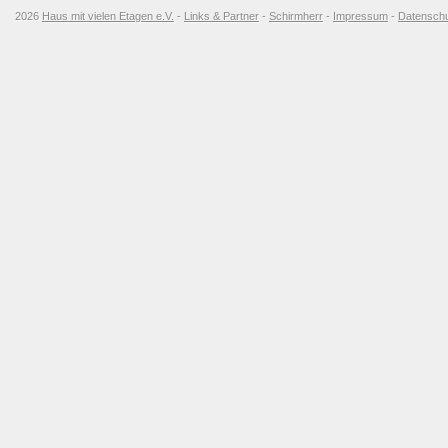
2026
Haus mit vielen Etagen e.V.
-
Links & Partner
-
Schirmherr
-
Impressum
-
Datensch